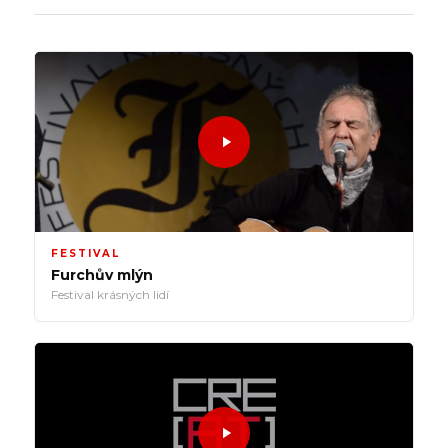
FESTIVAL
Furchův mlýn
Festival krásných lidí