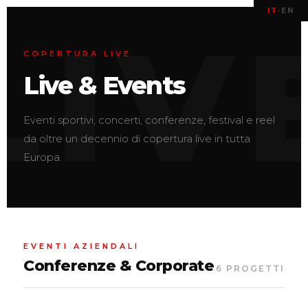
IT
·
EN
COPERTURA LIVE
Live & Events
Eventi sportivi, concerti, conferenze, festival e reel
da oltre un decennio di copertura live in tutta
Europa.
EVENTI AZIENDALI
Conferenze & Corporate
6 PROGETTI