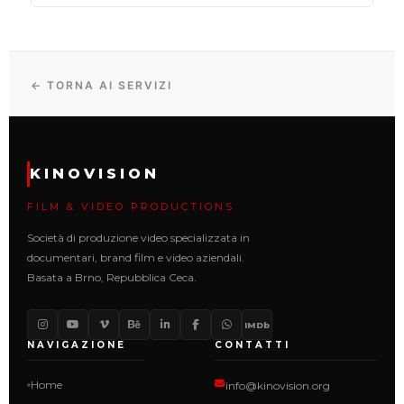
← TORNA AI SERVIZI
KINOVISION
FILM & VIDEO PRODUCTIONS
Società di produzione video specializzata in
documentari, brand film e video aziendali.
Basata a Brno, Repubblica Ceca.
IMDb
NAVIGAZIONE
CONTATTI
Home
info@kinovision.org